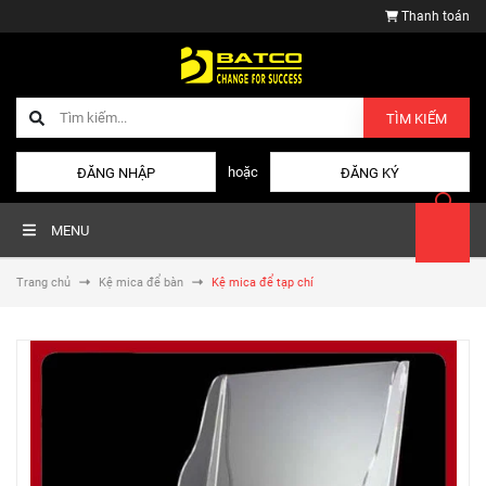
Thanh toán
TÌM KIẾM
hoặc
ĐĂNG NHẬP
ĐĂNG KÝ
MENU
Trang chủ
Kệ mica để bàn
Kệ mica để tạp chí