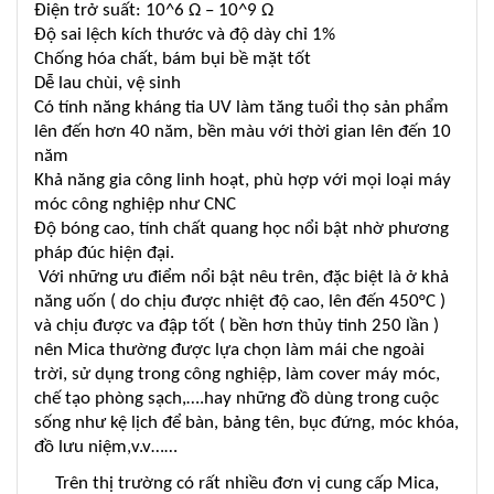
Điện trở suất: 10^6 Ω – 10^9 Ω
Độ sai lệch kích thước và độ dày chỉ 1%
Chống hóa chất, bám bụi bề mặt tốt
Dễ lau chùi, vệ sinh
Có tính năng kháng tia UV làm tăng tuổi thọ sản phẩm
lên đến hơn 40 năm, bền màu với thời gian lên đến 10
năm
Khả năng gia công linh hoạt, phù hợp với mọi loại máy
móc công nghiệp như CNC
Độ bóng cao, tính chất quang học nổi bật nhờ phương
pháp đúc hiện đại.
Với những ưu điểm nổi bật nêu trên, đặc biệt là ở khả
năng uốn ( do chịu được nhiệt độ cao, lên đến 450°C )
và chịu được va đập tốt ( bền hơn thủy tinh 250 lần )
nên Mica thường được lựa chọn làm mái che ngoài
trời, sử dụng trong công nghiệp, làm cover máy móc,
chế tạo phòng sạch,….hay những đồ dùng trong cuộc
sống như kệ lịch để bàn, bảng tên, bục đứng, móc khóa,
đồ lưu niệm,v.v……
Trên thị trường có rất nhiều đơn vị cung cấp Mica,