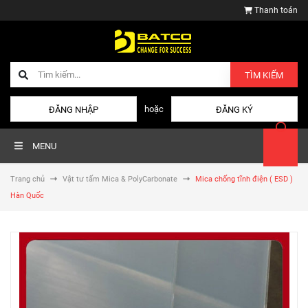
Thanh toán
TÌM KIẾM
hoặc
ĐĂNG NHẬP
ĐĂNG KÝ
MENU
Trang chủ
Vật tư tấm Mica & PolyCarbonate
Mica chống tĩnh điện ( ESD )
Hàn Quốc