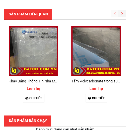
SẢN PHẨM LIÊN QUAN
Khay Bảng Thông Tin Nhà Máy
Tấm Polycarbonate trong suốt chuẩn chống cháy UL94-V0
Liên hệ
Liên hệ
CHI TIẾT
CHI TIẾT
SẢN PHẨM BÁN CHẠY
Danh mục đang cập nhật sản phẩm