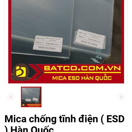
Mica chống tĩnh điện ( ESD
) Hàn Quốc